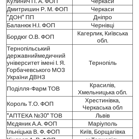
Кулинич П. А. ФОП
Черкаси
Дмитришин Р. М. ФОП
Черкаси
"ДОН" ПП
Дніпро
Баланюк Н.І. ФОП
Чернівці
Кагерлик, Київська
Бордюг О.В. ФОП
обл.
Тернопільський
державниймедичний
університет імені І. Я.
Тернопіль
Горбачевського МОЗ
України ДВНЗ
Красилів,
Поділля-Фарм ТОВ
Хмельницька обл.
Хрестинівка,
Король Т.О. ФОП
Черкаська обл
"АПТЕКА №30" ТОВ
Львів
Мєдяник А.А. ФОП
Маріуполь
Ільніцька В. Ф. ФОП
Київ, Борщагівка