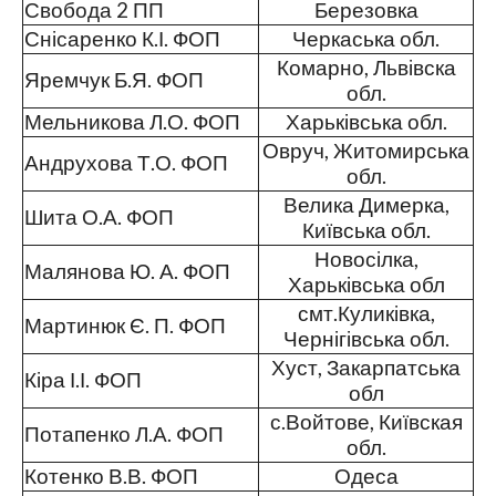
Свобода 2 ПП
Березовка
Снісаренко К.І. ФОП
Черкаська обл.
Комарно, Львівска
Яремчук Б.Я. ФОП
обл.
Мельникова Л.О. ФОП
Харьківська обл.
Овруч, Житомирська
Андрухова Т.О. ФОП
обл.
Велика Димерка,
Шита О.А. ФОП
Київська обл.
Новосілка,
Малянова Ю. А. ФОП
Харьківська обл
смт.Куликівка,
Мартинюк Є. П. ФОП
Чернігівська обл.
Хуст, Закарпатська
Кіра І.І. ФОП
обл
с.Войтове, Київская
Потапенко Л.А. ФОП
обл.
Котенко В.В. ФОП
Одеса