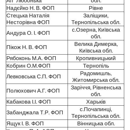
Ап "Любонька"
обл.
Надєйко Н. В. ФОП
Рівне
Стецька Наталія
Заліщики,
Несторівна ФОП
Тернопільська обл.
с.Озерна, Київська
Андура О. І. ФОП
обл.
Велика Димерка,
Пікож Н. В. ФОП
Київська обл.
Рябоконь М.А. ФОП
Кропивницький
Кобрин О.М.ФОП
Тернопіль
Радомишль,
Левковська С.П. ФОП
Житомирська обл.
Заріччя, Рівненська
Полюхович А.Г. ФОП
обл.
Кабакова І.І. ФОП
Харьків
с.Почапинці,
Забанджала Т.Р. ФОП
Тернопільська обл.
Ящук І. В. ФОП
Вінницька обл.