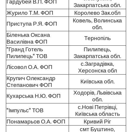
Гардубей В.П. ФОП
Закарпатська обл.
Журило Т.М. ФОП
Королево Зак.обл
Ковель, Волинська
Приступа Р.Я. ФОП
обл.
Біленька Оксана
Тернопіль
Василівна ФОП
"Гранд Готель
Пилипець,
Пилипець" ТОВ
Закарпатська обл.
с.Заградівка,
Лісовол О.А. ФОП
Херсонска обл
Крупич Олександр
Київська обл.
Степанович ФОП
Ходорів, Львівська
Кухарська Н.Ю. ФОП
обл.
с.Нові Петрівці,
"Імпульс" ТОВ
Київська область
Понамарьов О.А. ФОП
Кривий Ріг
смт Буштино,