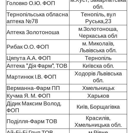
Головко О.Ю. ФОП
обл.
Тернопільська обласна
Тенопіль, вул
аптека №78
Руська,23
м.Золотоноша,
Аптека Золотоноша
Черкаська обл
м. Миколаїв,
Рибак О.О. ФОП
Львівська обл.
Цяпута А.А. ФОП
Тернопіль
Аптека "Дія Фарм", ТОВ
Київска обл.
Ходорів Львівська
Мартинюк І.В. ФОП
обл.
Верманна-Фарм ПП
Хмельницьк
Кучма Я. М. ФОП
Харьков
Дідик Максим Волод.
Київ, Борщагівка
ФОП
Красилів,
Поділля-Фарм ТОВ
Хмельницька обл.
Ай-Бі-Бі Груп ТОВ
м.Рівне