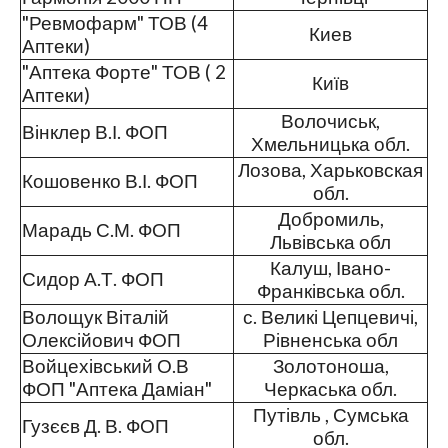
"Ревмофарм" ТОВ (4
Киев
Аптеки)
"Аптека Форте" ТОВ ( 2
Київ
Аптеки)
Волочиськ,
Вінклер В.І. ФОП
Хмельницька обл.
Лозова, Харьковская
Кошовенко В.І. ФОП
обл.
Добромиль,
Марадь С.М. ФОП
Львівська обл
Калуш, Івано-
Сидор А.Т. ФОП
Франківська обл.
Волощук Віталій
с. Великі Цепцевичі,
Олексійович ФОП
Рівненська обл
Войцехівський О.В
Золотоноша,
ФОП "Аптека Даміан"
Черкаська обл.
Путівль , Сумська
Гузєєв Д. В. ФОП
обл.