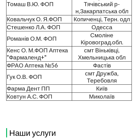
Томаш В.Ю. ФОП
Тячівський р-
н,Закарпатська обл
Ковальчук О. Я.ФОП
Копиченці, Терн. одл
Стешенко Л.А. ФОП
Одесса
Смоліне
Романів О.М. ФОП
Кіровоград.обл.
Кенс О. М.ФОП Аптека
смт Віньківці,
"Фармаленд+"
Хмельницька обл
ФРАО Аптека №56
Фастів
смт Дружба,
Гук О.В. ФОП
Теребовля
Фарма Дент ПП
Київ
Ковтун А.С. ФОП
Миколаїв
Наши услуги