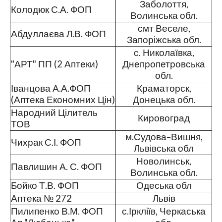
Заболоття,
Колодюк С.А. ФОП
Волинська обл.
смт Веселе,
Абдуллаєва Л.В. ФОП
Запоріжська обл.
с. Николаївка,
"АРТ" ПП (2 Аптеки)
Днепропетровська
обл.
Іванцова А.А.ФОП
Краматорск,
(Аптека Економних Цін)
Донецька обл.
Народний Цілитель
Кировоград
ТОВ
м.Судова–Вишня,
Чихрак С.І. ФОП
Львівська обл
Новолинськ,
Павлишин А. С. ФОП
Волинська обл.
Бойко Т.В. ФОП
Одеська обл
Аптека № 272
Львів
Пилипенко В.М. ФОП
с.Іркліїв, Черкаська