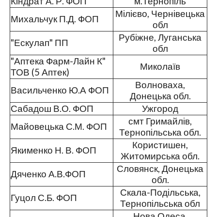
Кіндрат А. Р. ФОП
м.Тернопіль
Мілієво, Чернівецька
Михальчук П.Д. ФОП
обл
Рубіжне, Луганська
"Ескулап" ПП
обл
"Аптека Фарм-Лайн К"
Миколаїв
ТОВ (5 Аптек)
Волноваха,
Васильченко Ю.А ФОП
Донецька обл.
Сабадош В.О. ФОП
Ужгород
смт Гримайлів,
Майовецька С.М. ФОП
Тернопільська обл.
Користишен,
Якименко Н. В. ФОП
Житомирська обл.
Словянск, Донецька
Дяченко А.В.ФОП
обл.
Скала-Подільська,
Гуцол С.Б. ФОП
Тернопільська обл
Нова Одеса,