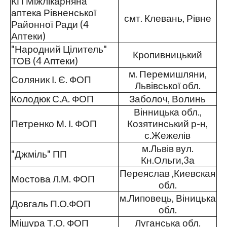
КП Міжлікарняна
аптека Рівненської
смт. Клевань, Рівне
Районної Ради (4
Аптеки)
"Народний Цілитель"
Кропивницький
ТОВ (4 Аптеки)
м. Перемишляни,
Соляник І. Є. ФОП
Львівської обл.
Колодюк С.А. ФОП
Заболоч, Волинь
Вінницька обл.,
Петренко М. І. ФОП
Козятинський р-н,
с.Жежелів
м.Львів вул.
"Джміль" ПП
Кн.Ольги,3а
Переяслав ,Киевская
Мостова Л.М. ФОП
обл.
м.Липовець, Віницька
Довгаль П.О.ФОП
обл.
Мішура Т.О. ФОП
Луганська обл.