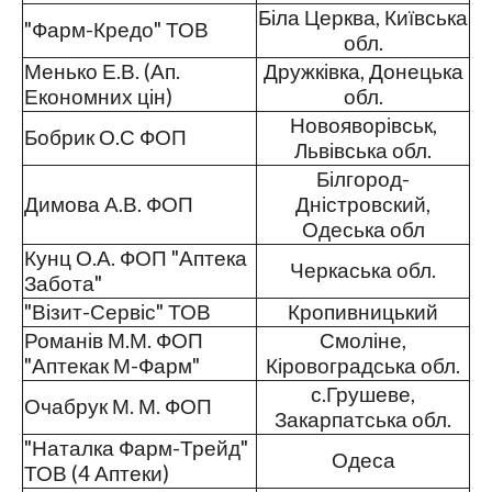
Біла Церква, Київська
"Фарм-Кредо" ТОВ
обл.
Менько Е.В. (Ап.
Дружківка, Донецька
Економних цін)
обл.
Новояворівськ,
Бобрик О.С ФОП
Львівська обл.
Білгород-
Димова А.В. ФОП
Дністровский,
Одеська обл
Кунц О.А. ФОП "Аптека
Черкаська обл.
Забота"
"Візит-Сервіс" ТОВ
Кропивницький
Романів М.М. ФОП
Смоліне,
"Аптекак М-Фарм"
Кіровоградська обл.
с.Грушеве,
Очабрук М. М. ФОП
Закарпатська обл.
"Наталка Фарм-Трейд"
Одеса
ТОВ (4 Аптеки)