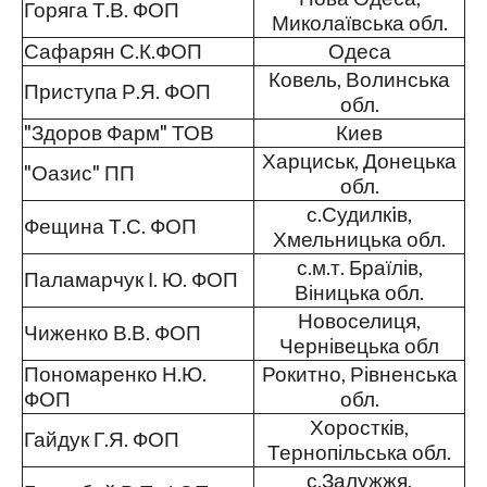
Горяга Т.В. ФОП
Миколаївська обл.
Сафарян С.К.ФОП
Одеса
Ковель, Волинська
Приступа Р.Я. ФОП
обл.
"Здоров Фарм" ТОВ
Киев
Харциськ, Донецька
"Оазис" ПП
обл.
с.Судилкiв,
Фещина Т.С. ФОП
Хмельницька обл.
с.м.т. Браїлів,
Паламарчук І. Ю. ФОП
Віницька обл.
Новоселиця,
Чиженко В.В. ФОП
Чернівецька обл
Пономаренко Н.Ю.
Рокитно, Рівненська
ФОП
обл.
Хоростків,
Гайдук Г.Я. ФОП
Тернопільська обл.
с.Залужжя,