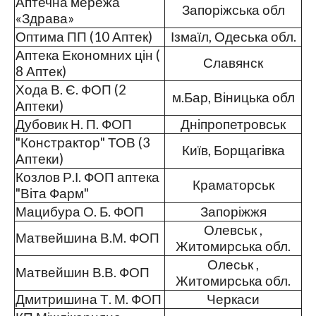
Аптечна мережа
Запоріжська обл
«Здрава»
Оптима ПП (10 Аптек)
Ізмаїл, Одеська обл.
Аптека Економних цін (
Славянск
8 Аптек)
Хода В. Є. ФОП (2
м.Бар, Віницька обл
Аптеки)
Дубовик Н. П. ФОП
Дніпропетровськ
"Констрактор" ТОВ (3
Київ, Борщагівка
Аптеки)
Козлов Р.І. ФОП аптека
Краматорськ
"Віта Фарм"
Мацибура О. Б. ФОП
Запоріжжя
Олевськ ,
Матвейшина В.М. ФОП
Житомирська обл.
Олеськ ,
Матвейшин В.В. ФОП
Житомирська обл.
Дмитришина Т. М. ФОП
Черкаси