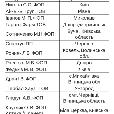
Нікітіна С.О. ФОП
Київ
Ай-Бі-Бі Груп ТОВ
Рівне
Іванов М. П. ФОП
Миколаїв
Гарант Фарм ТОВ
Дніпродзержинськ
Буча , Київська
Сотниченко М.Н ФОП
область
Спартус ПП
Чернігів
Ковель, Волинська
Рочняк Л.Б. ФОП
обл.
Рассоха М.В. ФОП
Дніпро
Федьків М. В. ФОП
Львів
с.Михайлівка
Драч І.В. ФОП
Вінницька обл
"Гербал Хауз" ТОВ
Ужгород
смт. Чернівці,
Гладун А.В. ФОП
Вінницька область
Круглик О. В. ФОП
Біла Церква, Київська
Аптека "Планета