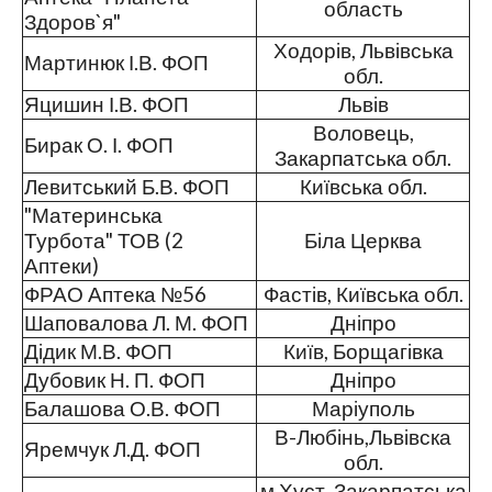
область
Здоров`я"
Ходорів, Львівська
Мартинюк І.В. ФОП
обл.
Яцишин І.В. ФОП
Львів
Воловець,
Бирак О. І. ФОП
Закарпатська обл.
Левитський Б.В. ФОП
Київська обл.
"Материнська
Турбота" ТОВ (2
Біла Церква
Аптеки)
ФРАО Аптека №56
Фастів, Київська обл.
Шаповалова Л. М. ФОП
Дніпро
Дідик М.В. ФОП
Київ, Борщагівка
Дубовик Н. П. ФОП
Дніпро
Балашова О.В. ФОП
Маріуполь
В-Любінь,Львівска
Яремчук Л.Д. ФОП
обл.
м.Хуст, Закарпатська