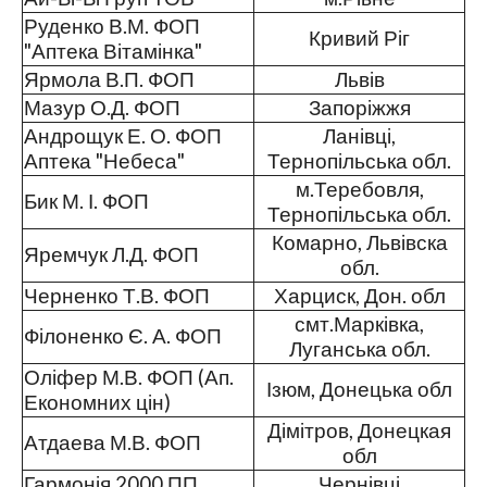
Руденко В.М. ФОП
Кривий Ріг
"Аптека Вітамінка"
Ярмола В.П. ФОП
Львів
Мазур О.Д. ФОП
Запоріжжя
Андрощук Е. О. ФОП
Ланівці,
Аптека "Небеса"
Тернопільська обл.
м.Теребовля,
Бик М. І. ФОП
Тернопільська обл.
Комарно, Львівска
Яремчук Л.Д. ФОП
обл.
Черненко Т.В. ФОП
Харциск, Дон. обл
смт.Марківка,
Філоненко Є. А. ФОП
Луганська обл.
Оліфер М.В. ФОП (Ап.
Ізюм, Донецька обл
Економних цін)
Дімітров, Донецкая
Атдаева М.В. ФОП
обл
Гармонія 2000 ПП
Чернівці